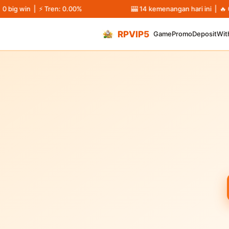
 big win | ⚡ Tren: 0.00%
🎰 14 kemenangan hari ini | 🔥 0 
RPVIP5
Game
Promo
Deposit
Wit