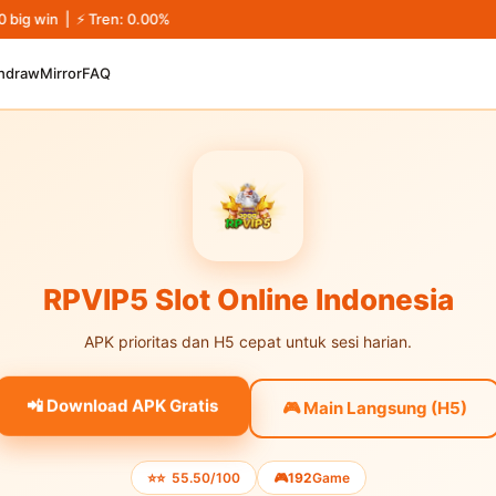
big win | ⚡ Tren: 0.00%
hdraw
Mirror
FAQ
RPVIP5 Slot Online Indonesia
APK prioritas dan H5 cepat untuk sesi harian.
📲 Download APK Gratis
🎮 Main Langsung (H5)
⭐⭐ 55.50/100
🎮
192
Game