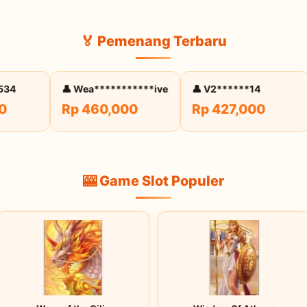
🏅 Pemenang Terbaru
👤 Wea***********ive
👤 V2******14
👤
Rp 460,000
Rp 427,000
R
🎰 Game Slot Populer