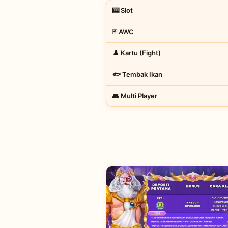
🎰 Slot
🃏 AWC
♟️ Kartu (Fight)
🐟 Tembak Ikan
👥 Multi Player