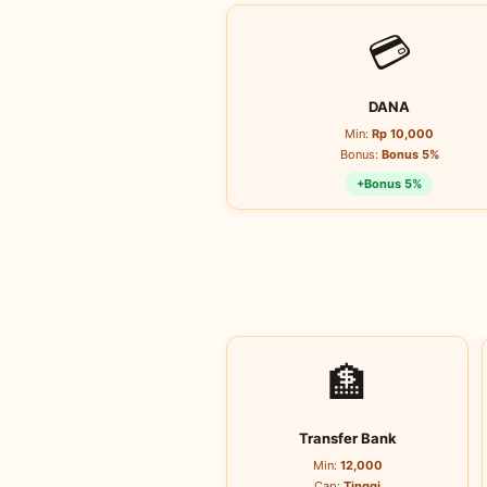
💳
DANA
Min:
Rp 10,000
Bonus:
Bonus 5%
+Bonus 5%
🏦
Transfer Bank
Min:
12,000
Cap:
Tinggi