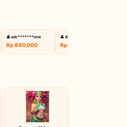
 adr*******nne
👤 Ans*******ena
👤 Lu******
p 840,000
Rp 560,000
Rp 480,