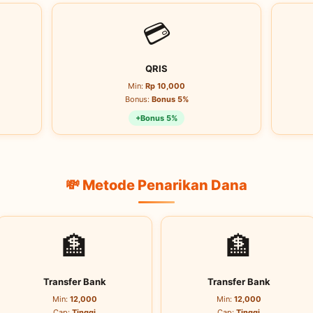
💳
QRIS
Min:
Rp 10,000
Bonus:
Bonus 5%
+Bonus 5%
💸 Metode Penarikan Dana
🏦
🏦
Transfer Bank
Transfer Bank
Min:
12,000
Min:
12,000
Cap:
Tinggi
Cap:
Tinggi